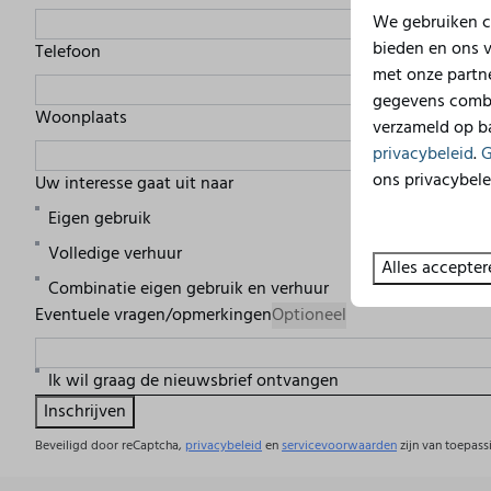
We gebruiken c
bieden en ons v
Telefoon
met onze partne
gegevens combin
Woonplaats
verzameld op ba
privacybeleid
.
G
ons privacybele
Uw interesse gaat uit naar
Eigen gebruik
Volledige verhuur
Alles accepter
Combinatie eigen gebruik en verhuur
Eventuele vragen/opmerkingen
Optioneel
Ik wil graag de nieuwsbrief ontvangen
Inschrijven
Beveiligd door reCaptcha,
privacybeleid
en
servicevoorwaarden
zijn van toepass