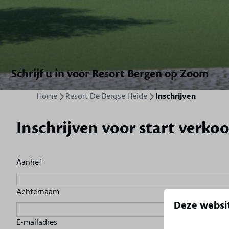
Schrijf u in voor Resort Bergen op Zoom
Home
Resort De Bergse Heide
Inschrijven
Inschrijven voor start verko
Aanhef
Achternaam
Deze websit
E-mailadres