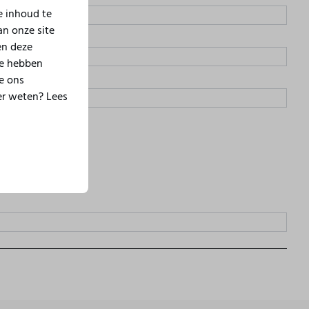
e inhoud te
an onze site
en deze
ze hebben
e ons
er weten? Lees