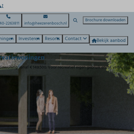
Brochure downloaden
40-2263811
info@heezerenbosch.nl
ningen
Investeren
Resorts
Contact
Bekijk aanbod
reatiewoningen
iewoning vanaf € 149.500. Voor recreatief eigen gebruik en/of verhuur.