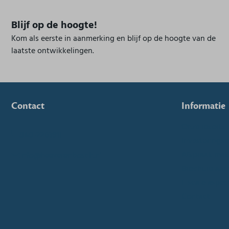
Blijf op de hoogte!
Kom als eerste in aanmerking en blijf op de hoogte van de
laatste ontwikkelingen.
Contact
Informatie
Onze resorts
040-2263811
Investerings
Afspraak ma
info@heezerenbosch.nl
Brochure aan
Fiscale aspec
Contact