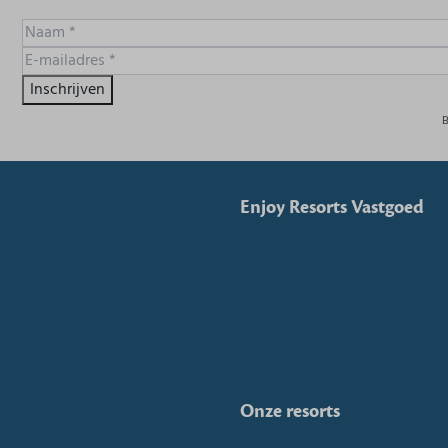
Inschrijven
B
Enjoy Resorts Vastgoed
Tweede huis kopen
mogelijkheden
Vakantiehuis kopen in Nederl
ken
Vakantiehuis kopen Noord-Br
vragen
Belegging met vast rendemen
ten
Alternatief voor sparen
Onze resorts