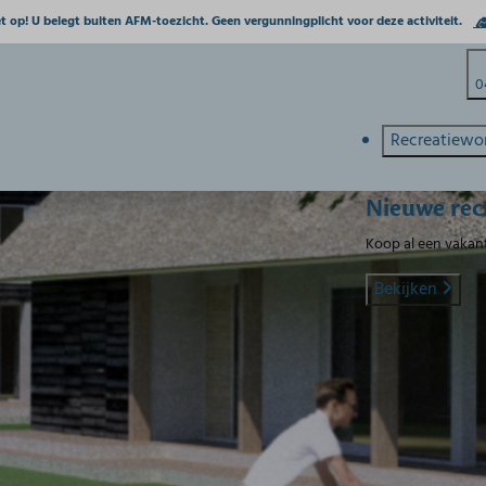
t op! U belegt buiten AFM-toezicht. Geen vergunningplicht voor deze activiteit.
0
Recreatiewo
Nieuwe rec
Koop al een vakant
Bekijken