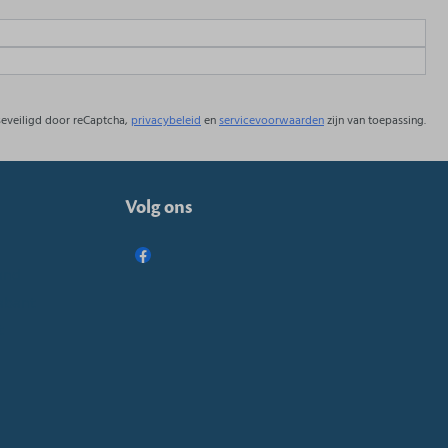
eveiligd door reCaptcha,
privacybeleid
en
servicevoorwaarden
zijn van toepassing.
Volg ons
and
abant
t